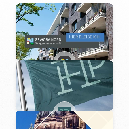
GEWOBA Nord
Baugenossenschaft
Immobilien & Wohnen
Referenz-Website ansehen
Hamburg Properties Consulting
Immobilien & Wohnen
Referenz-Website ansehen
ProLine Marketing &