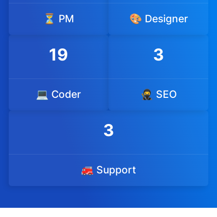
⏳ PM
🎨 Designer
19
3
💻 Coder
🥷 SEO
3
🚒 Support