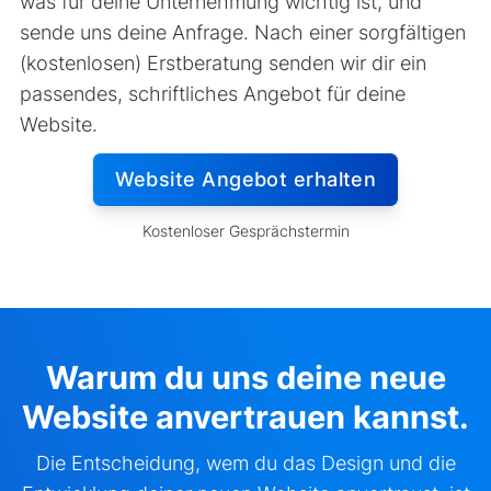
was für deine Unternehmung wichtig ist, und
Ansprechpartner Datenbank
sende uns deine Anfrage. Nach einer sorgfältigen
Standort Datenbank (Karte)
(kostenlosen) Erstberatung senden wir dir ein
passendes, schriftliches Angebot für deine
Rich Snippets / Strukturierte Daten
Website.
Website Angebot erhalten
Kostenloser Gesprächstermin
Warum du uns deine neue
Website anvertrauen kannst.
Die Entscheidung, wem du das Design und die