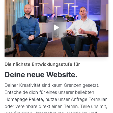
Datenschutz & Recht
Schulung & Support
+ sehr viel mehr (komplett erweiterbar)
Optionale Funktionen:
Blog
News
Login Bereich
Suche
Mehrsprachigkeit
Download Bereich
Die nächste Entwicklungsstufe für
Schnittstellen
Deine neue Website.
Core Web Vitals Optimierung
Deiner Kreativität sind kaum Grenzen gesetzt.
Lead Generator Pro
Stellenangebote Pro
Entscheide dich für eines unserer beliebten
Animierte Vector Icons
Homepage Pakete, nutze unser Anfrage Formular
High-End Suchfunktion
oder vereinbare direkt einen Termin. Teile uns mit,