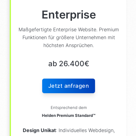
Animationseffekte
Vertrauens Siegel
Enterprise
Datenschutz & Recht
Schulung & Support
Maßgefertigte Enterprise Website. Premium
+ vieles mehr (komplett erweiterbar)
Funktionen für größere Unternehmen mit
höchsten Ansprüchen.
Optionale Funktionen:
ab 26.400€
Blog
News
Login Bereich
Suche
Mehrsprachigkeit
Download Bereich
Jetzt anfragen
Schnittstellen
Core Web Vitals Optimierung
Entsprechend dem
Helden Premium Standard™
Lead Generator Pro
Stellenangebote Pro
Design Unikat
: Individuelles Webdesign,