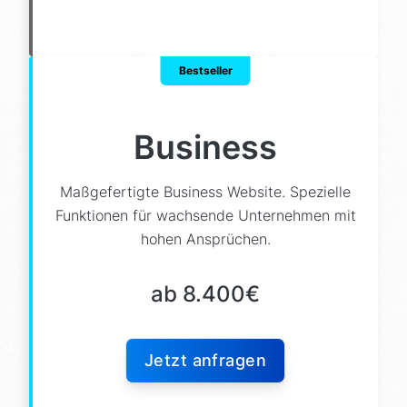
Smartphone + Tablet Anpassung
KI & Google Optimierung
Schnelle Ladezeit
Details einblenden
Bestseller
TYPO3 / WordPress / Statamic
Animationseffekte
Vertrauens Siegel
Business
Datenschutz & Recht
Schulung & Support
Maßgefertigte Business Website. Spezielle
+ mehr (komplett erweiterbar)
Funktionen für wachsende Unternehmen mit
hohen Ansprüchen.
ab 8.400€
Jetzt anfragen