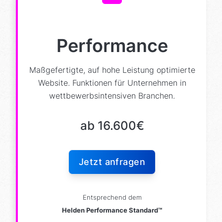
TYPO3 / WordPress / Statamic
Animationseffekte
Vertrauens Siegel
Performance
Datenschutz & Recht
Schulung & Support
Maßgefertigte, auf hohe Leistung optimierte
+ vieles mehr (komplett erweiterbar)
Website. Funktionen für Unternehmen in
wettbewerbsintensiven Branchen.
Optionale Funktionen:
ab 16.600€
Blog
News
Login Bereich
Suche
Mehrsprachigkeit
Download Bereich
Jetzt anfragen
Schnittstellen
Entsprechend dem
Helden Performance Standard™