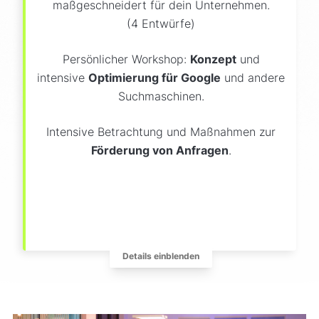
maßgeschneidert für dein Unternehmen.
(4 Entwürfe)
Persönlicher Workshop:
Konzept
und
intensive
Optimierung für Google
und andere
Suchmaschinen.
Intensive Betrachtung und Maßnahmen zur
Förderung von Anfragen
.
Design Unikat (4 Entwürfe)
Smartphone + Tablet Anpassung
KI & Google Optimierung
Schnelle Ladezeit
Details einblenden
TYPO3 / WordPress / Statamic
Animationseffekte
Vertrauens Siegel