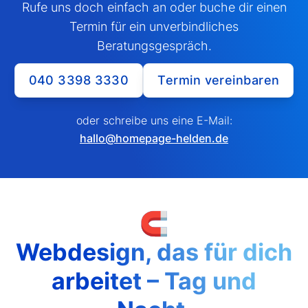
Rufe uns doch einfach an oder buche dir einen
Termin für ein unverbindliches
Beratungsgespräch.
040 3398 3330
Termin vereinbaren
oder schreibe uns eine E-Mail:
hallo@homepage-helden.de
🧲
Webdesign, das für dich
arbeitet – Tag und