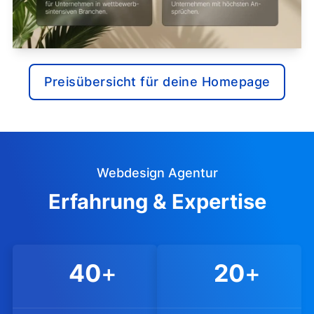
Preisübersicht für deine Homepage
Webdesign Agentur
Erfahrung & Expertise
40
+
20
+